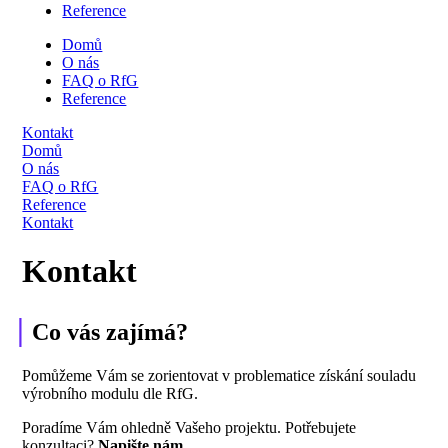
Reference
Domů
O nás
FAQ o RfG
Reference
Kontakt
Domů
O nás
FAQ o RfG
Reference
Kontakt
Kontakt
|
Co vás zajímá?
Pomůžeme Vám se zorientovat v problematice získání souladu
výrobního modulu dle RfG.
Poradíme Vám ohledně Vašeho projektu.
Potřebujete
konzultaci?
Napište nám.