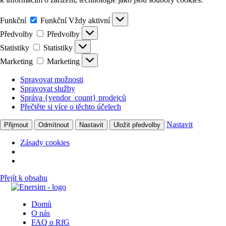
Funkční
Funkční
Vždy aktivní
Předvolby
Předvolby
Statistiky
Statistiky
Marketing
Marketing
Spravovat možnosti
Spravovat služby
Správa {vendor_count} prodejců
Přečtěte si více o těchto účelech
Nastavit
Přijmout
Odmítnout
Nastavit
Uložit předvolby
Zásady cookies
Přejít k obsahu
Domů
O nás
FAQ o RfG